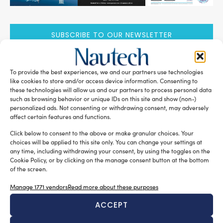
SUBSCRIBE TO OUR NEWSLETTER
To provide the best experiences, we and our partners use technologies
like cookies to store and/or access device information. Consenting to
these technologies will allow us and our partners to process personal data
RELATED ARTICLES
such as browsing behavior or unique IDs on this site and show (non-)
personalized ads. Not consenting or withdrawing consent, may adversely
affect certain features and functions.
Click below to consent to the above or make granular choices. Your
choices will be applied to this site only. You can change your settings at
any time, including withdrawing your consent, by using the toggles on the
Cookie Policy, or by clicking on the manage consent button at the bottom
of the screen.
Manage 1771 vendors
Read more about these purposes
ACCEPT
New Master’s degree in nautical design