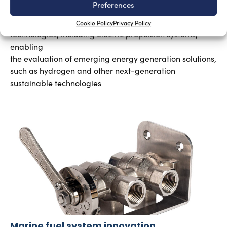
Preferences
Silvia Chiarito
August 3, 2026
The program will explore advanced propulsion
Cookie Policy
Privacy Policy
technologies, including electric propulsion systems,
enabling
the evaluation of emerging energy generation solutions,
such as hydrogen and other next-generation
sustainable technologies
Marine fuel system innovation