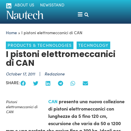
ABOUT US
NEWSSTAND
Home
»
I pistoni elettromeccanici di CAN
PRODUCTS & TECHNOLOGIES
TECHNOLOGY
I pistoni elettromeccanici
di CAN
October 17, 2011
Redazione
SHARE:
CAN
presenta una nuova collezione
Pistoni
elettromeccanici di
di pistoni elettromeccanici con
CAN
lunghezze da 5 fino 120 cm,
escursione che varia da 50 a 1200
mm e una portata che arriva fino a 300 kg.
Ideali per