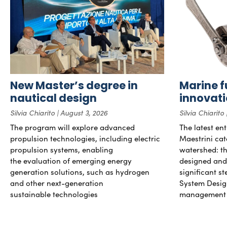
New Master’s degree in
Marine f
nautical design
innovat
Silvia Chiarito
August 3, 2026
Silvia Chiarito
The program will explore advanced
The latest en
propulsion technologies, including electric
Maestrini cat
propulsion systems, enabling
watershed: the
the evaluation of emerging energy
designed and b
generation solutions, such as hydrogen
significant s
and other next-generation
System Desig
sustainable technologies
management 