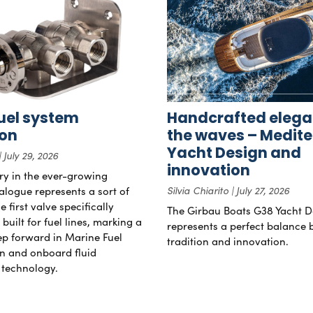
uel system
Handcrafted elega
ion
the waves – Medit
Yacht Design and
July 29, 2026
innovation
try in the ever-growing
alogue represents a sort of
Silvia Chiarito
July 27, 2026
 first valve specifically
The Girbau Boats G38 Yacht D
uilt for fuel lines, marking a
represents a perfect balance
tep forward in Marine Fuel
tradition and innovation.
n and onboard fluid
technology.