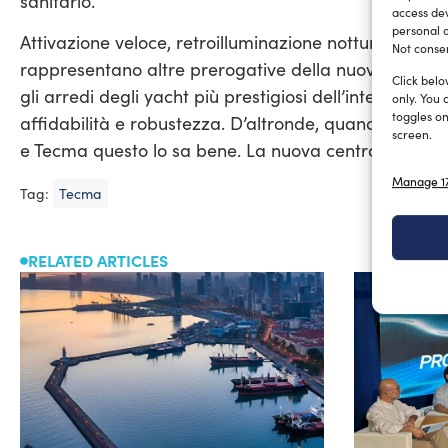
sanitario.
access dev
personal d
Attivazione veloce, retroilluminazione notturna, spes
Not consen
rappresentano altre prerogative della nuova centra
Click belo
gli arredi degli yacht più prestigiosi dell’intero pa
only. You 
toggles on
affidabilità e robustezza. D’altronde, quando si nav
screen.
e Tecma questo lo sa bene. La nuova centralina sarà
Manage 17
Tag:
Tecma
RELATED ARTICLES