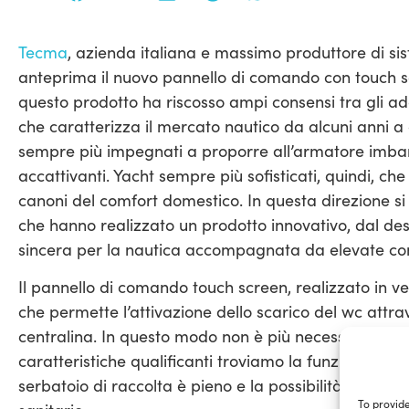
Tecma
, azienda italiana e massimo produttore di sis
anteprima il nuovo pannello di comando con touch s
questo prodotto ha riscosso ampi consensi tra gli adde
che caratterizza il mercato nautico da alcuni anni a q
sempre più impegnati a proporre all’armatore imbarc
accattivanti. Yacht sempre più sofisticati, quindi, che
canoni del comfort domestico. In questa direzione si s
che hanno realizzato un prodotto innovativo, dal de
sincera per la nautica accompagnata da elevate co
Il pannello di comando touch screen, realizzato in v
che permette l’attivazione dello scarico del wc attra
centralina. In questo modo non è più necessario eserc
caratteristiche qualificanti troviamo la funzione “loc
serbatoio di raccolta è pieno e la possibilità di pro
To provide