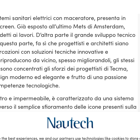
temi sanitari elettrici con maceratore, presenta in
creen. Già esposto all’ultimo Mets di Amsterdam,
tti ai lavori. D’altra parte il grande sviluppo tecnico
uesta parte, fa sì che progettisti e architetti siano
azioni con soluzioni tecniche innovative e
 riproducono da vicino, spesso migliorandoli, gli stessi
ono concentrati gli sforzi dei progettisti di Tecma,
sign moderno ed elegante e frutto di una passione
mpetenze tecnologiche.
etro e impermeabile, è caratterizzato da una sistema
verso il semplice sfioramento delle icone presenti sulla
itare alcuna pressione sui pulsanti. Tra le
kout” che non permette ulteriori scarichi quando il
grammare la quantità di acqua da far affluire nel
 the best experiences, we and our partners use technologies like cookies to store