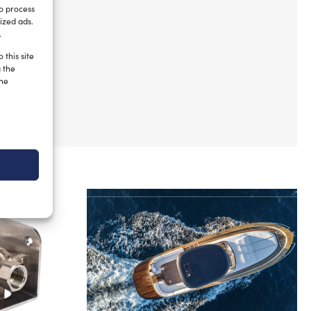
to process
ized ads.
.
 this site
g the
the