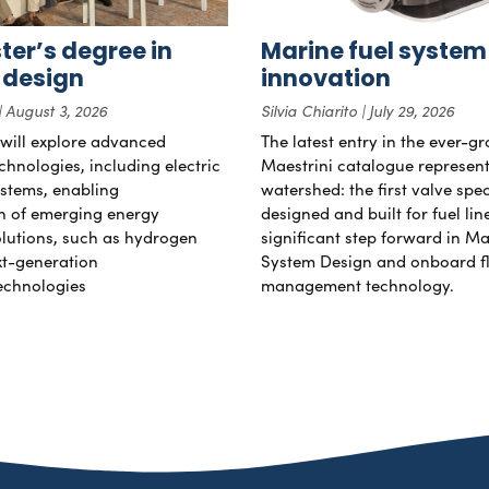
er’s degree in
Marine fuel system
 design
innovation
August 3, 2026
Silvia Chiarito
July 29, 2026
will explore advanced
The latest entry in the ever-g
chnologies, including electric
Maestrini catalogue represent
stems, enabling
watershed: the first valve spec
on of emerging energy
designed and built for fuel li
lutions, such as hydrogen
significant step forward in Ma
xt-generation
System Design and onboard f
echnologies
management technology.