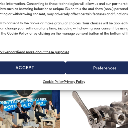
ice information. Consenting to these technologies will allow us and our partners 
ata such as browsing behavior or unique IDs on this site and show (non-) personal
sore contenuto e un’estetica di impronta superiore,
ting or withdrawing consent, may adversely affect certain features and functions
lina Tecma a due pulsanti, che ben si armonizza con
w to consent to the above or make granular choices. Your choices will be applied to
norama mondiale. Senza trascurare l’estrema
can change your settings at any time, including withdrawing your consent, by usin
 the Cookie Policy, or by clicking on the manage consent button at the bottom of 
iga al largo, non è concesso che qualcosa non funzioni
 disponibile sul mercato a breve.
71 vendors
Read more about these purposes
ACCEPT
Preferences
Cookie Policy
Privacy Policy