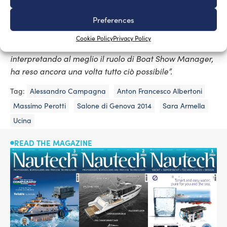
straordinario settore carico di passioni, da entrambe le
parti, e continua a rappresentare un unicum in Europa
Preferences
per varietà, ricchezza e completezza merceologica.
Cookie Policy
Privacy Policy
Voglio poi ringraziare Alessandro Campagna che,
interpretando al meglio il ruolo di Boat Show Manager,
ha reso ancora una volta tutto ciò possibile”.
Tag:
Alessandro Campagna
Anton Francesco Albertoni
Massimo Perotti
Salone di Genova 2014
Sara Armella
Ucina
READ THE MAGAZINE