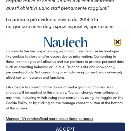
organizzativa di Saloni Nautici
e di come entrambi
questi obiettivi siano stati pienamente raggiunti”.
La prima e più evidente novità del 2014 è la
riorganizzazione degli spazi espositivi, operazione
iniziata l’anno scorso con il “red wall”, che
Il
accompagnava i visitatori sin dal loro ingresso. “
format che avevamo sperimentato nel 2013
– ha detto
To provide the best experiences, we and our partners use technologies
è stato pienamente
Anton Francesco Albertoni –
like cookies to store and/or access device information. Consenting to
apprezzato dal settore e nell’edizione ulteriormente
these technologies will allow us and our partners to process personal data
such as browsing behavior or unique IDs on this site and show (non-)
matura del 2014 rappresenta ancora meglio le esigenze
personalized ads. Not consenting or withdrawing consent, may adversely
degli espositori e del pubblico. Per questo abbiamo
affect certain features and functions.
reso più facile e più piacevole muoversi tra gli stand e
Click below to consent to the above or make granular choices. Your
lungo le banchine per vivere un’esperienza emozionale
choices will be applied to this site only. You can change your settings at
any time, including withdrawing your consent, by using the toggles on the
intensa, che un evento come il Salone Nautico
Cookie Policy, or by clicking on the manage consent button at the bottom
Internazionale di Genova continua a suscitare tra le
of the screen.
centinaia di migliaia di appassionati che lo visiteranno.
Manage 1771 vendors
Read more about these purposes
Anche il 54° Salone consolida quel percorso di
avvicinamento tra produttore e consumatore di questo
ACCEPT