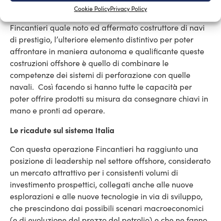
onerose modifiche e conseguenti ritardi nella consegna
Cookie Policy
Privacy Policy
dei mezzi. Oltre alle caratteristiche già possedute da
Fincantieri quale noto ed affermato costruttore di navi
di prestigio, l’ulteriore elemento distintivo per poter
affrontare in maniera autonoma e qualificante queste
costruzioni offshore è quello di combinare le
competenze dei sistemi di perforazione con quelle
navali. Così facendo si hanno tutte le capacità per
poter offrire prodotti su misura da consegnare chiavi in
mano e pronti ad operare.
Le ricadute sul sistema Italia
Con questa operazione Fincantieri ha raggiunto una
posizione di leadership nel settore offshore, considerato
un mercato attrattivo per i consistenti volumi di
investimento prospettici, collegati anche alle nuove
esplorazioni e alle nuove tecnologie in via di sviluppo,
che prescindono dai possibili scenari macroeconomici
(e di evoluzione del prezzo del petrolio) e che ne fanno