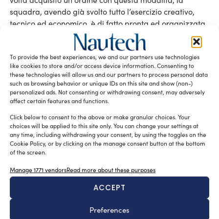
squadra, avendo già svolto tutto l’esercizio creativo,
tecnico ed economico, è di fatto pronta ed organizzata
ad affrontare il lavoro gestendolo fino alla consegna.
Negli anni gli operatori offshore, i potenziali clienti,
To provide the best experiences, we and our partners use technologies
vista l’elevata specificità di questi mezzi, si sono
like cookies to store and/or access device information. Consenting to
adoperati per seguire direttamente la loro
these technologies will allow us and our partners to process personal data
realizzazione con un approccio da main contractor. Per
such as browsing behavior or unique IDs on this site and show (non-)
personalized ads. Not consenting or withdrawing consent, may adversely
far ciò hanno mantenuto il governo dell’ingegneria e la
affect certain features and functions.
gestione di alcune leve come l’approvvigionamento
macchinari ed i collaudi. Ma le competenze
Click below to consent to the above or make granular choices. Your
choices will be applied to this site only. You can change your settings at
dell’operatore sono fondamentalmente relative al
any time, including withdrawing your consent, by using the toggles on the
funzionamento/esercizio dei mezzi, non alla loro
Cookie Policy, or by clicking on the manage consent button at the bottom
costruzione, per la quale, non basta solo conoscere il
of the screen.
prodotto ma serve anche saper governare i complessi
Manage 1771 vendors
Read more about these purposes
processi realizzativi nell’ambito dei quali gestire la
ACCEPT
contestualità fra la fase ideativa (ingegneria) e quella
costruttiva vera e propria. In mancanza di tale
Preferences
competenza si corre infatti il rischio di essere esposti ad