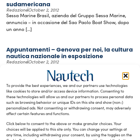
sudamericana
Redazione
October 2, 2012
Sessa Marine Brasil, azienda del Gruppo Sessa Marine,
annuncia – in occasione del Sao Paolo Boat Show, dopo
un anno […]
Appuntamenti – Genova per noi, la cultura
nautica nazionale in esposizione
Redazione
October 2, 2012
Un percorso tra imbarcazioni tradizionali da lavoro in
legno, imbarcazioni storiche a vela da regata e motoscafi
in legno. Far […]
To provide the best experiences, we and our partners use technologies
like cookies to store and/or access device information. Consenting to
these technologies will allow us and our partners to process personal data
Il cantiere – Gucci e Riva alla conquista
such as browsing behavior or unique IDs on this site and show (non-)
dell’Oriente
personalized ads. Not consenting or withdrawing consent, may adversely
Redazione
October 2, 2012
affect certain features and functions.
Riva, per i pochi che ancora non lo sapessero, brand del
Click below to consent to the above or make granular choices. Your
Gruppo Ferretti, amplia i propri orizzonti nello strategico
choices will be applied to this site only. You can change your settings at
mercato […]
any time, including withdrawing your consent, by using the toggles on the