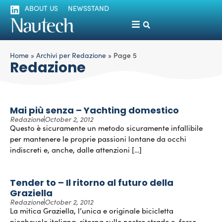
ABOUT US
NEWSSTAND
Home
»
Archivi per Redazione
»
Page 5
Redazione
Mai più senza – Yachting domestico
Redazione
October 2, 2012
Questo è sicuramente un metodo sicuramente infallibile
per mantenere le proprie passioni lontane da occhi
indiscreti e, anche, dalle attenzioni […]
Tender to – Il ritorno al futuro della
Graziella
Redazione
October 2, 2012
La mitica Graziella, l’unica e originale bicicletta
pieghevole italiana, ritorna sulle nostre strade e, forse,