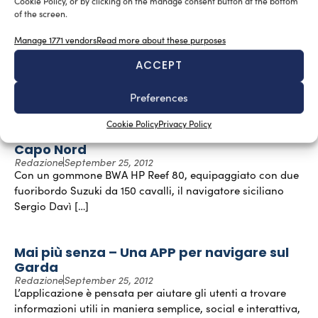
Cookie Policy, or by clicking on the manage consent button at the bottom
of the screen.
Premi e cotillons
Manage 1771 vendors
Read more about these purposes
Redazione
September 25, 2012
In questo periodo di saloni e fiere, iniziano ad arrivare in
ACCEPT
redazione le comunicazioni dei vari uffici stampa sui
riconoscimenti […]
Preferences
Cookie Policy
Privacy Policy
Record – Con l’HP Reef 80 da Palermo a
Capo Nord
Redazione
September 25, 2012
Con un gommone BWA HP Reef 80, equipaggiato con due
fuoribordo Suzuki da 150 cavalli, il navigatore siciliano
Sergio Davì […]
Mai più senza – Una APP per navigare sul
Garda
Redazione
September 25, 2012
L’applicazione è pensata per aiutare gli utenti a trovare
informazioni utili in maniera semplice, social e interattiva,