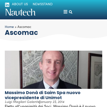
ABOUT US
NEWSSTAND
Home
»
Ascomac
Ascomac
Massimo Donà di Saim Spa nuovo
vicepresidente di Unimot
Luigi Magliari Galante
January 23, 2014
Eletto all’unanimità dai Soci, Massimo Donà è il nuovo