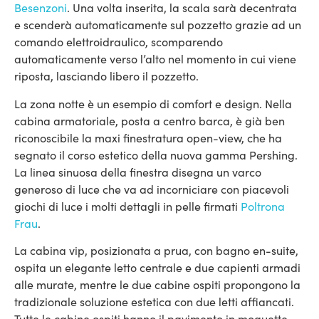
Besenzoni
. Una volta inserita, la scala sarà decentrata
e scenderà automaticamente sul pozzetto grazie ad un
comando elettroidraulico, scomparendo
automaticamente verso l’alto nel momento in cui viene
riposta, lasciando libero il pozzetto.
La zona notte è un esempio di comfort e design. Nella
cabina armatoriale, posta a centro barca, è già ben
riconoscibile la maxi finestratura open-view, che ha
segnato il corso estetico della nuova gamma Pershing.
La linea sinuosa della finestra disegna un varco
generoso di luce che va ad incorniciare con piacevoli
giochi di luce i molti dettagli in pelle firmati
Poltrona
Frau
.
La cabina vip, posizionata a prua, con bagno en-suite,
ospita un elegante letto centrale e due capienti armadi
alle murate, mentre le due cabine ospiti propongono la
tradizionale soluzione estetica con due letti affiancati.
Tutte le cabine ospiti hanno il pavimento in moquette.