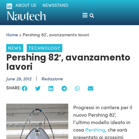
ABOUT US
NEWSSTAND
Home
»
Pershing 82′, avanzamento lavori
NEWS
TECHNOLOGY
Pershing 82′, avanzamento
lavori
June 29, 2012
Redazione
SHARE:
Progressi in cantiere per il
nuovo Pershing 82’,
l’ultimo modello ideato in
casa
Pershing
, che sarà
presentato ai prossimi