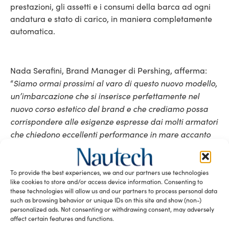
prestazioni, gli assetti e i consumi della barca ad ogni
andatura e stato di carico, in maniera completamente
automatica.
Nada Serafini, Brand Manager di Pershing, afferma:
Siamo ormai prossimi al varo di questo nuovo modello,
“
un’imbarcazione che si inserisce perfettamente nel
nuovo corso estetico del brand e che crediamo possa
corrispondere alle esigenze espresse dai molti armatori
che chiedono eccellenti performance in mare accanto
all’inconfondibile design firmato Pershing. Il Pershing
82’ sarà dunque la punta di diamante con cui ci
presenteremo ai prossimi saloni nautici autunnali”.
To provide the best experiences, we and our partners use technologies
like cookies to store and/or access device information. Consenting to
La totale flessibilità degli spazi e gli innovativi contenuti
these technologies will allow us and our partners to process personal data
such as browsing behavior or unique IDs on this site and show (non-)
tecnologici sono le linee guida che hanno animato tutte
personalized ads. Not consenting or withdrawing consent, may adversely
le scelte stilistiche di questa nuova imbarcazione, che
affect certain features and functions.
porta le firme dei più prestigiosi brand del decor