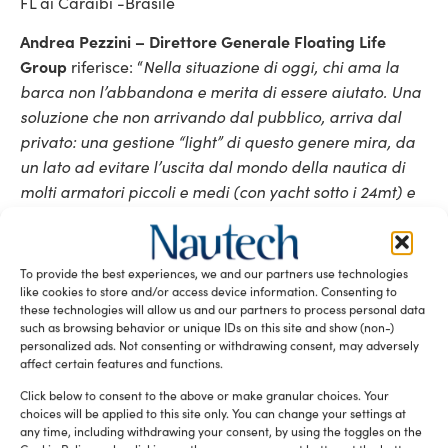
FL ai Caraibi -Brasile
Andrea Pezzini – Direttore Generale Floating Life
Group
Nella situazione di oggi, chi ama la
riferisce: “
barca non l’abbandona e merita di essere aiutato. Una
soluzione che non arrivando dal pubblico, arriva dal
privato: una gestione “light” di questo genere mira, da
un lato ad evitare l’uscita dal mondo della nautica di
molti armatori piccoli e medi (con yacht sotto i 24mt) e
dall’altro ad addirittura a sviluppare economicamente
parti inesplorate dei nostri business”. Ed ancora: “Per
società innovative – come da sempre è Floating Life – è
To provide the best experiences, we and our partners use technologies
sempre necessario trovare meccanismi nuovi e
like cookies to store and/or access device information. Consenting to
these technologies will allow us and our partners to process personal data
bivalenti, che portano alla tutela del cliente e del
such as browsing behavior or unique IDs on this site and show (non-)
proprio business oltre che all’evoluzione del settore
personalized ads. Not consenting or withdrawing consent, may adversely
affect certain features and functions.
stesso
“.
Click below to consent to the above or make granular choices. Your
Tag:
Andrea Pezzini
Floating Life
choices will be applied to this site only. You can change your settings at
any time, including withdrawing your consent, by using the toggles on the
Mini Yacht Management