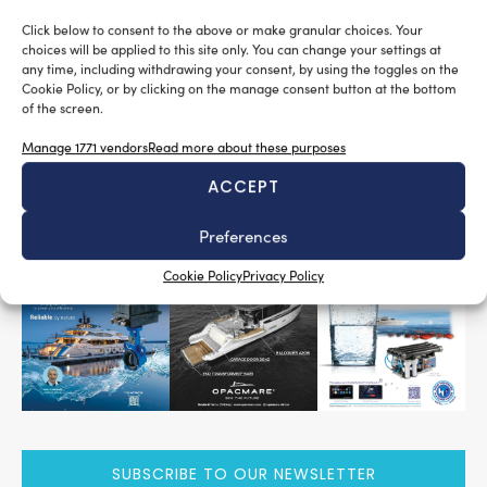
spesso non discute e non condivide con tutti gli associati
Click below to consent to the above or make granular choices. Your
le proprie visioni future, indipendentemente dalla bontà
choices will be applied to this site only. You can change your settings at
di tali visioni e dall’indiscutibile impegno che i suoi
any time, including withdrawing your consent, by using the toggles on the
vertici e la sua struttura dedicano alla tutala degli
Cookie Policy, or by clicking on the manage consent button at the bottom
of the screen.
interessi delle aziende nautiche italiane.
Manage 1771 vendors
Read more about these purposes
Tag:
Piero Gai
Ucina
Ultraflex Group
ACCEPT
READ THE MAGAZINE
Preferences
Cookie Policy
Privacy Policy
SUBSCRIBE TO OUR NEWSLETTER