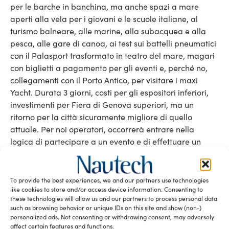
per le barche in banchina, ma anche spazi a mare
aperti alla vela per i giovani e le scuole italiane, al
turismo balneare, alle marine, alla subacquea e alla
pesca, alle gare di canoa, ai test sui battelli pneumatici
con il Palasport trasformato in teatro del mare, magari
con biglietti a pagamento per gli eventi e, perché no,
collegamenti con il Porto Antico, per visitare i maxi
Yacht. Durata 3 giorni, costi per gli espositori inferiori,
investimenti per Fiera di Genova superiori, ma un
ritorno per la città sicuramente migliore di quello
attuale. Per noi operatori, occorrerà entrare nella
logica di partecipare a un evento e di effettuare un
investimento dai ritorni non immediati ma con lo scopo
di riportare i giovani e i loro genitori a prendere in
considerazione in futuro la barca, il pattino, la canoa, il
To provide the best experiences, we and our partners use technologies
gommone, come un’alternativa di vacanza.
like cookies to store and/or access device information. Consenting to
these technologies will allow us and our partners to process personal data
such as browsing behavior or unique IDs on this site and show (non-)
Quanto sopra, francamente, non so se rientra nelle
personalized ads. Not consenting or withdrawing consent, may adversely
strategie di Ucina, anche perché la nostra associazione
affect certain features and functions.