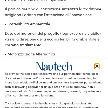
Il particolare tipo di costruzione sintetizza la tradizione
artigiana Lariana con l’attenzione all’innovazione.
• Sostenibilità Ambientale
L’uso dei materiali del progetto (legno+core riciclabile)
va nella direzione della eco sostenibilità ambientale e
corretto smaltimento.
• Motorizzazione Alternativa
L’adozione di un singolo motore diesel con propulsore
IPS è in definitiva molto più “ecologica” rispetto alle
To provide the best experiences, we and our partners use technologies
soluzioni “full electric” o ibride, non adatte
like cookies to store and/or access device information. Consenting to
all’applicazione su una imbarcazione veloce da
these technologies will allow us and our partners to process personal data
trasporto pubblico/turistico e falsamente ecosostenibili.
such as browsing behavior or unique IDs on this site and show (non-)
personalized ads. Not consenting or withdrawing consent, may adversely
• Ergonomicità di Imbarco-Sbarco
affect certain features and functions.
Click below to consent to the above or make granular choices. Your
L’attenzione alla ergonomicità di imbarco/sbarco ha
choices will be applied to this site only. You can change your settings at