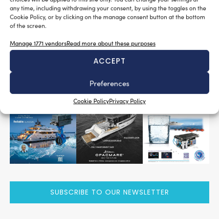
consentito di prevedere un corretto accesso anche ad
any time, including withdrawing your consent, by using the toggles on the
anziani o persone con piccoli problemi deambulatori.
Cookie Policy, or by clicking on the manage consent button at the bottom
of the screen.
Tag:
Barca Lariana
Camera di Commercio del Lario
Manage 1771 vendors
Read more about these purposes
KeyFrameStudio
Lariocab
Taxi boat
ACCEPT
READ THE MAGAZINE
Preferences
Cookie Policy
Privacy Policy
SUBSCRIBE TO OUR NEWSLETTER