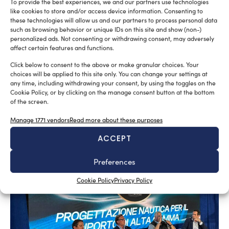
To provide the best experiences, we and our partners use technologies
like cookies to store and/or access device information. Consenting to
these technologies will allow us and our partners to process personal data
such as browsing behavior or unique IDs on this site and show (non-)
personalized ads. Not consenting or withdrawing consent, may adversely
affect certain features and functions.
A sector undergoing modernisation
Click below to consent to the above or make granular choices. Your
Silvia Chiarito
August 5, 2026
choices will be applied to this site only. You can change your settings at
Yachting in Romania, which is mainly concentrated
any time, including withdrawing your consent, by using the toggles on the
Cookie Policy, or by clicking on the manage consent button at the bottom
around Constanta and other Black Sea resorts, is likely
of the screen.
to grow in the future. At present, yachting is mainly seen
as a sporting discipline, but the evolution of Nautical
Manage 1771 vendors
Read more about these purposes
Tourism and the increasing interest in Yachting Romania
ACCEPT
suggest a broader development.
Preferences
Cookie Policy
Privacy Policy