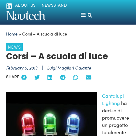
ABOUT US
NEWSSTAND
Home
»
Corsi – A scuola di luce
NEWS
Corsi – A scuola di luce
February 5, 2013
Luigi Magliari Galante
SHARE:
Cantalupi
Lighting
ha
deciso di
promuovere
un progetto
totalmente