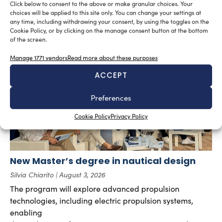
Click below to consent to the above or make granular choices. Your
Tourism and the increasing interest in Yachting Romania
choices will be applied to this site only. You can change your settings at
suggest a broader development.
any time, including withdrawing your consent, by using the toggles on the
Cookie Policy, or by clicking on the manage consent button at the bottom
of the screen.
Manage 1771 vendors
Read more about these purposes
ACCEPT
Preferences
Cookie Policy
Privacy Policy
New Master’s degree in nautical design
Silvia Chiarito
August 3, 2026
The program will explore advanced propulsion
technologies, including electric propulsion systems,
enabling