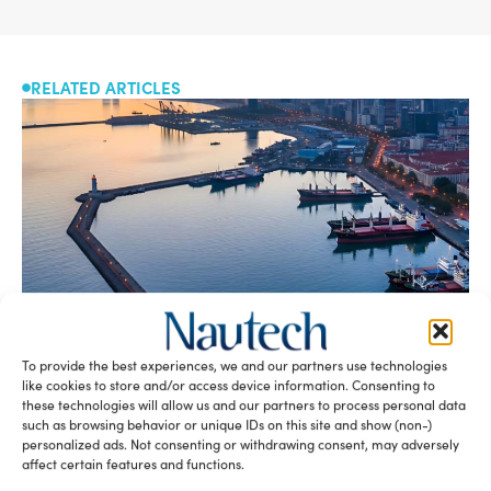
RELATED ARTICLES
A sector undergoing modernisation
To provide the best experiences, we and our partners use technologies
Silvia Chiarito
August 5, 2026
like cookies to store and/or access device information. Consenting to
Yachting in Romania, which is mainly concentrated
these technologies will allow us and our partners to process personal data
such as browsing behavior or unique IDs on this site and show (non-)
around Constanta and other Black Sea resorts, is likely
personalized ads. Not consenting or withdrawing consent, may adversely
to grow in the future. At present, yachting is mainly seen
affect certain features and functions.
as a sporting discipline, but the evolution of Nautical