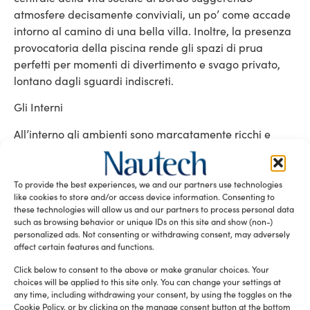
atmosfere decisamente conviviali, un po’ come accade
intorno al camino di una bella villa. Inoltre, la presenza
provocatoria della piscina rende gli spazi di prua
perfetti per momenti di divertimento e svago privato,
lontano dagli sguardi indiscreti.
Gli Interni
All’interno gli ambienti sono marcatamente ricchi e
creati per essere condivisi. La doppia scalinata
suggerisce la complessità degli spazi che portano alla
cabina armatoriale. Ogni dettaglio è stato curato e
To provide the best experiences, we and our partners use technologies
like cookies to store and/or access device information. Consenting to
arricchito per ottenere un forte impatto visivo. Grandi
these technologies will allow us and our partners to process personal data
contrasti di colori e di materiali. Piani scuri e lucidi si
such as browsing behavior or unique IDs on this site and show (non-)
alternano a pavimenti in olmo chiari e opachi passando
personalized ads. Not consenting or withdrawing consent, may adversely
affect certain features and functions.
per la tonalità bronzo del soffitto facendo così correre
la luce a differenti velocità. Le chiusure e le maniglie
Click below to consent to the above or make granular choices. Your
rotonde richiamano i vecchi bauli evocando atmosfere
choices will be applied to this site only. You can change your settings at
any time, including withdrawing your consent, by using the toggles on the
da lungo viaggio.
Cookie Policy, or by clicking on the manage consent button at the bottom