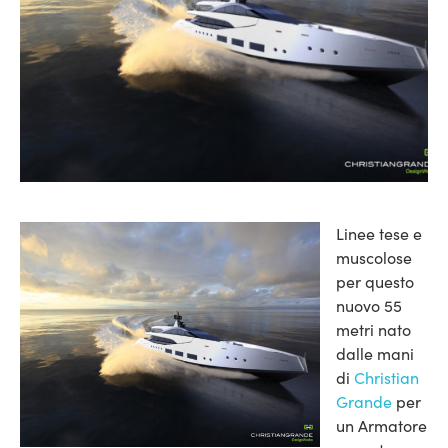
Linee tese e
muscolose
per questo
nuovo 55
metri nato
dalle mani
di
Christian
Grande
per
un Armatore