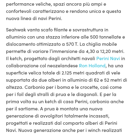
performance veliche, spazi ancora più ampi e
confortevoli caratterizzano e rendono unica e questa
nuova linea di navi Perini.
Seahwak vanta scafo filante e sovrastruttura in
alluminio con una stazza inferiore alle 500 tonnellate e
dislocamento ottimizzato a 570 T. La chiglia mobile
permette di variare l’immersione da 4,30 a 12,20 metri.
Il ketch, progettato dagli architetti navali
Perini Navi
in
collaborazione col neozelandese
Ron Holland
, ha una
superficie velica totale di 2.125 metri quadrati di vele
supportata da due alberi in alluminio di 62 e 52 metri di
altezza. Carbonio per i boma e le crocette, così come
per i foil degli stralli di prua e le diagonali. E per la
prima volta su un ketch di casa Perini, carbonio anche
per il sartiame. A prua è montata una nuova
generazione di avvolgitori totalmente incassati,
progettati e realizzati dal comparto alberi di Perini
Navi. Nuova generazione anche per i winch realizzati