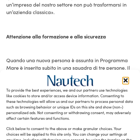
un’impresa del nostro settore non può trasformarsi in
un’azienda classica».
Attenzione alla formazione e alla sicurezza
Quando una nuova persona è assunta in Programma
Mare è inserita subito in una squadra di tre persone. Il
nuovo arrivato è messo a fare il «terzo» del gruppo.
All’inizio, quindi, è un aiuto. In questa fase si capisce se
il nuovo inserito è adatto a svolgere questo tipo di
To provide the best experiences, we and our partners use technologies
like cookies to store and/or access device information. Consenting to
lavoro. «Raramente è capitato qualcuno non idoneo»,
these technologies will allow us and our partners to process personal data
commenta Giannoni. «Oggi la gente arriva abbastanza
such as browsing behavior or unique IDs on this site and show (non-)
motivata. Non tutti, però, hanno gli stessi tempi di
personalized ads. Not consenting or withdrawing consent, may adversely
affect certain features and functions.
apprendimento. Qualcuno si rende autonomo in sei
mesi, altri in due o tre anni, altri ancora hanno sempre
Click below to consent to the above or make granular choices. Your
choices will be applied to this site only. You can change your settings at
bisogno di essere guidati, ma va bene anche così
any time, including withdrawing your consent, by using the toggles on the