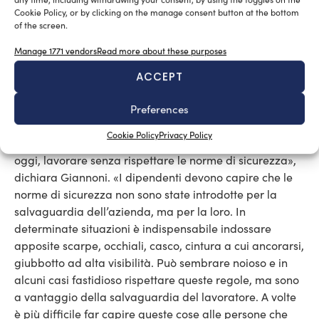
perché non tutti devono essere per forza dei leader.
Cookie Policy, or by clicking on the manage consent button at the bottom
L’aspetto organizzativo, al di là delle capacità manuali
of the screen.
della persona, il conoscere le problematiche e saperle
Manage 1771 vendors
Read more about these purposes
gestire è il ruolo che premia di più i nostri dipendenti».
Tutto il personale è formato dal punto di vista della
ACCEPT
sicurezza, sono stati effettuati corsi di formazione per le
lavorazioni in quota, per la guida di carrelli elevatori,
Preferences
per piattaforme elevabili e naturalmente per pontisti.
Cookie Policy
Privacy Policy
La sicurezza è un aspetto fondamentale. «È una follia,
oggi, lavorare senza rispettare le norme di sicurezza»,
dichiara Giannoni. «I dipendenti devono capire che le
norme di sicurezza non sono state introdotte per la
salvaguardia dell’azienda, ma per la loro. In
determinate situazioni è indispensabile indossare
apposite scarpe, occhiali, casco, cintura a cui ancorarsi,
giubbotto ad alta visibilità. Può sembrare noioso e in
alcuni casi fastidioso rispettare queste regole, ma sono
a vantaggio della salvaguardia del lavoratore. A volte
è più difficile far capire queste cose alle persone che