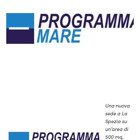
Una nuova
sede a La
Spezia su
un’area di
500 mq,