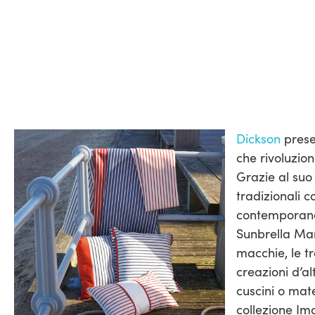
Dickson
prese
che rivoluzion
Grazie al suo 
tradizionali 
contemporanei,
Sunbrella Mar
macchie, le tr
creazioni d’a
cuscini o mate
collezione Im