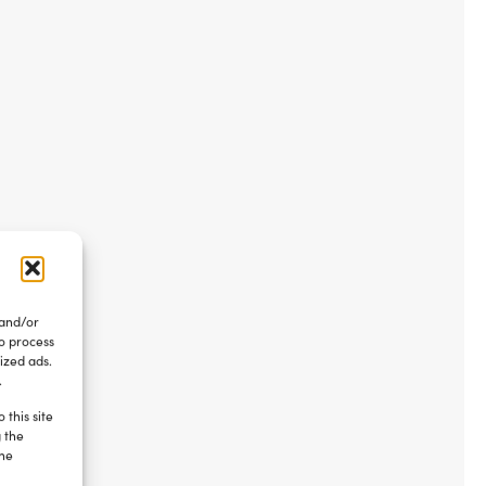
 and/or
to process
ized ads.
.
 this site
g the
the