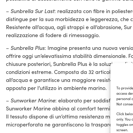
Sunbrella Sur Last
–
: realizzata con fibre in polies
distingue per la sua morbidezza e leggerezza, che co
Resistente all’acqua, agli strappi e all’abrasione, Sur
realizzazione di fodere di rimessaggio.
Sunbrella Plus
–
: Imagine presenta una nuova versio
offrire oggi un’elevatissima stabilità dimensionale. 
chiusure posteriori, Sunbrella Plus è la soluzione di 
condizioni estreme. Composta da 32 articoli, la gam
all’acqua e garantisce una maggiore resistenza alle
apposta per l’utilizzo in ambiente marino.
To provide
access dev
personal d
Sunworker Marine
–
: elaborato per soddisfare le nu
Not consen
Sunworker Marine abbina al comfort termico e visivo 
Click belo
Il tessuto dispone di un’ottima resistenza meccanica,
only. You 
microperforata ne garantiscono la trasparenza e il fi
toggles on
screen.