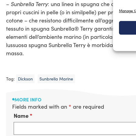
Sunbrella Terry
–
: una linea in spugna che conquisterà 
Manage 17
propri cuscini in pelle (o in similpelle) per proteggers
cotone – che resistono difficilmente all’aggressione de
tessuto in spugna Sunbrella® Terry garantisce colori 
elementi dell’ambiente marino (in particolare il sale),
lussuosa spugna Sunbrella Terry è morbida, spesso e co
massa.
Tag:
Dickson
Sunbrella Marine
MORE INFO
Fields marked with an
*
are required
Name
*