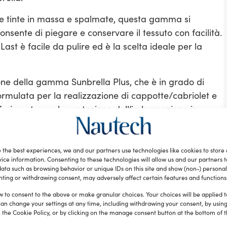
tere tinte in massa e spalmate, questa gamma si
nsente di piegare e conservare il tessuto con facilità.
 Last è facile da pulire ed è la scelta ideale per la
ne della gamma Sunbrella Plus, che è in grado di
Formulata per la realizzazione di cappotte/cabriolet e
riferimento per la protezione dell’imbarcazione in
ma Sunbrella Plus offre un’eccezionale resistenza
 muffe, grazie al trattamento antimicotico formulato
 the best experiences, we and our partners use technologies like cookies to store
ice information. Consenting to these technologies will allow us and our partners 
ata such as browsing behavior or unique IDs on this site and show (non-) personal
ove esigenze in materia di protezione solare,
ting or withdrawing consent, may adversely affect certain features and functions
eccezionali doti di trasparenza, resistenza e finezza.
w to consent to the above or make granular choices. Your choices will be applied to
 e la sua grana regolare e la superficie
can change your settings at any time, including withdrawing your consent, by usin
ltraggio ottimale della luce e del calore solare.
 the Cookie Policy, or by clicking on the manage consent button at the bottom of 