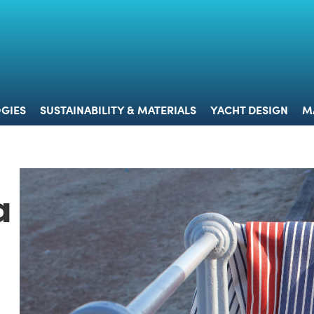
 & TECHNOLOGIES
SUSTAINABILITY & MATERIALS
YACHT 
GIES
SUSTAINABILITY & MATERIALS
YACHT DESIGN
M
a