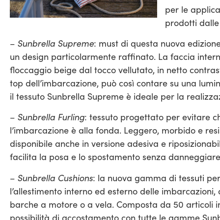
per le applic
prodotti dall
Sunbrella Supreme
–
: must di questa nuova edizione
un design particolarmente raffinato. La faccia inte
floccaggio beige dal tocco vellutato, in netto contras
top dell’imbarcazione, può così contare su una lumin
il tessuto Sunbrella Supreme è ideale per la realizzaz
Sunbrella Furling
–
: tessuto progettato per evitare 
l’imbarcazione è alla fonda. Leggero, morbido e resis
disponibile anche in versione adesiva e riposizionab
facilita la posa e lo spostamento senza danneggiare 
Sunbrella Cushions
–
: la nuova gamma di tessuti per
l’allestimento interno ed esterno delle imbarcazioni, 
barche a motore o a vela. Composta da 50 articoli in t
possibilità di accostamento con tutte le gamme Sunb