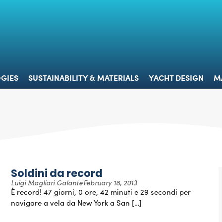
 & TECHNOLOGIES
SUSTAINABILITY & MATERIALS
YACHT 
GIES
SUSTAINABILITY & MATERIALS
YACHT DESIGN
M
Soldini da record
Luigi Magliari Galante
February 18, 2013
È record! 47 giorni, 0 ore, 42 minuti e 29 secondi per
navigare a vela da New York a San […]