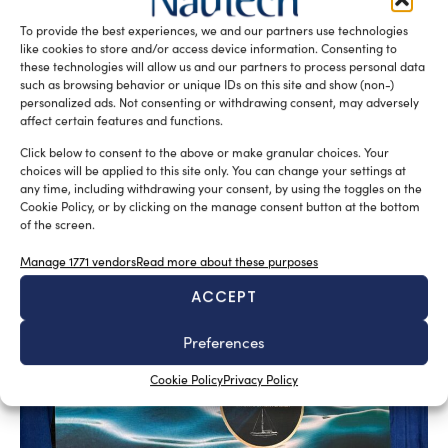
To provide the best experiences, we and our partners use technologies
like cookies to store and/or access device information. Consenting to
these technologies will allow us and our partners to process personal data
such as browsing behavior or unique IDs on this site and show (non-)
personalized ads. Not consenting or withdrawing consent, may adversely
affect certain features and functions.
A sector undergoing modernisation
Click below to consent to the above or make granular choices. Your
choices will be applied to this site only. You can change your settings at
Silvia Chiarito
August 5, 2026
any time, including withdrawing your consent, by using the toggles on the
Cookie Policy, or by clicking on the manage consent button at the bottom
Yachting in Romania, which is mainly concentrated
of the screen.
around Constanta and other Black Sea resorts, is likely
to grow in the future. At present, yachting is mainly seen
Manage 1771 vendors
Read more about these purposes
as a sporting discipline, but the evolution of Nautical
ACCEPT
Tourism and the increasing interest in Yachting Romania
suggest a broader development.
Preferences
Cookie Policy
Privacy Policy