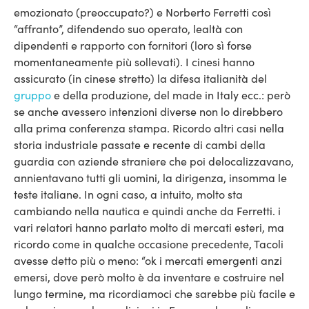
emozionato (preoccupato?) e Norberto Ferretti così
“affranto”, difendendo suo operato, lealtà con
dipendenti e rapporto con fornitori (loro sì forse
momentaneamente più sollevati). I cinesi hanno
assicurato (in cinese stretto) la difesa italianità del
gruppo
e della produzione, del made in Italy ecc.: però
se anche avessero intenzioni diverse non lo direbbero
alla prima conferenza stampa.
Ricordo altri casi nella
storia industriale passate e recente di cambi della
guardia con aziende straniere che poi delocalizzavano,
annientavano tutti gli uomini, la dirigenza, insomma le
teste italiane. In ogni caso, a intuito, molto sta
cambiando nella nautica e quindi anche da Ferretti. i
vari relatori hanno parlato molto di mercati esteri, ma
ricordo come in qualche occasione precedente, Tacoli
avesse detto più o meno: “ok i mercati emergenti anzi
emersi, dove però molto è da inventare e costruire nel
lungo termine, ma ricordiamoci che sarebbe più facile e