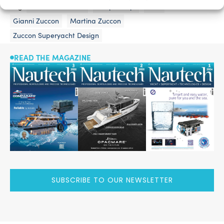
Tag:
Bernardo Zuccon
Chopi Chopi
CRN
Gianni Zuccon
Martina Zuccon
Zuccon Superyacht Design
READ THE MAGAZINE
SUBSCRIBE TO OUR NEWSLETTER