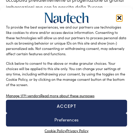
imbarcazioni ma con la nascita della Zuccon
SuperYacht Design tale imegno progettuale viene
ulteriormente potenziato ed organizzato, mantenendo
To provide the best experiences, we and our partners use technologies
sempre un forte legame con la storia, la tradizione e la
like cookies to store and/or access device information. Consenting to
cultura progettuale della Zip. La mission della SYD è
these technologies will allow us and our partners to process personal data
ben precisa: dedicare esperienza e il know-how
such as browsing behavior or unique IDs on this site and show (non-)
personalized ads. Not consenting or withdrawing consent, may adversely
accumulato in decenni di attività per cantieri sia italiani
affect certain features and functions.
che internazionali. E nel nuovo marchio, ZSYD
(SuperYachtDesign) unisce in una semplice struttura
Click below to consent to the above or make granular choices. Your
choices will be applied to this site only. You can change your settings at
due valori fondamentali: continuità e innovazione.
any time, including withdrawing your consent, by using the toggles on the
Cookie Policy, or by clicking on the manage consent button at the bottom
La Zuccon SuperYacht Design sarà soprattutto sotto la
of the screen.
responsabilità della nuova generazione dello studio,
Manage 1771 vendors
Read more about these purposes
Martina e Bernardo Zuccon, figli dei fondatori dello
studio, architetti ormai da diversi anni protagonisti attivi
ACCEPT
nello studio di famiglia. Con la nuova generazione
parte la nuova storia, fatta di tradizione e di
Preferences
sperimentazione.
Cookie Policy
Privacy Policy