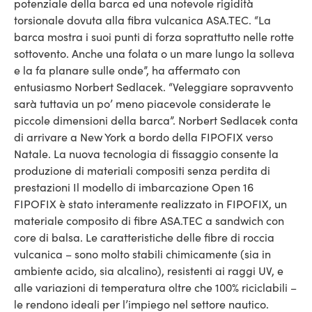
potenziale della barca ed una notevole rigidità
torsionale dovuta alla fibra vulcanica ASA.TEC. “La
barca mostra i suoi punti di forza soprattutto nelle rotte
sottovento. Anche una folata o un mare lungo la solleva
e la fa planare sulle onde”, ha affermato con
entusiasmo Norbert Sedlacek. “Veleggiare sopravvento
sarà tuttavia un po’ meno piacevole considerate le
piccole dimensioni della barca”. Norbert Sedlacek conta
di arrivare a New York a bordo della FIPOFIX verso
Natale. La nuova tecnologia di fissaggio consente la
produzione di materiali compositi senza perdita di
prestazioni Il modello di imbarcazione Open 16
FIPOFIX è stato interamente realizzato in FIPOFIX, un
materiale composito di fibre ASA.TEC a sandwich con
core di balsa. Le caratteristiche delle fibre di roccia
vulcanica – sono molto stabili chimicamente (sia in
ambiente acido, sia alcalino), resistenti ai raggi UV, e
alle variazioni di temperatura oltre che 100% riciclabili –
le rendono ideali per l’impiego nel settore nautico.