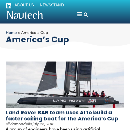
ABOUT US
NEWSSTAND
Home
»
America's Cup
America’s Cup
Land Rover BAR team uses AI to build a
faster sailing boat for the America’s Cup
silviamondello
July 28, 2016
A group of engineers have been using artificial