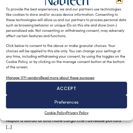
To provide the best experiences, we and our partners use technologies
I numeri della America’s Cup
like cookies to store and/or access device information. Consenting to
Luigi Magliari Galante
October 1, 2013
these technologies will allow us and our partners to process personal data
Sull’ultima e non priva di fascino edizione della Coppa
such as browsing behavior or unique IDs on this site and show (non-)
America, con l’antico trofeo rimasto tra le grinfie
personalized ads. Not consenting or withdrawing consent, may adversely
dell’eccentrico miliardario americano […]
affect certain features and functions.
Click below to consent to the above or make granular choices. Your
choices will be applied to this site only. You can change your settings at
any time, including withdrawing your consent, by using the toggles on the
Cookie Policy, or by clicking on the manage consent button at the bottom
of the screen.
Manage 1771 vendors
Read more about these purposes
ACCEPT
Preferences
Tanti auguri Azzurra!
Luigi Magliari Galante
September 17, 2013
Cookie Policy
Privacy Policy
Era l’aprile del 1983 quando Azzurra salpava dal porto di
Napoli a bordo di una nave cargo che l’avrebbe portata
[…]